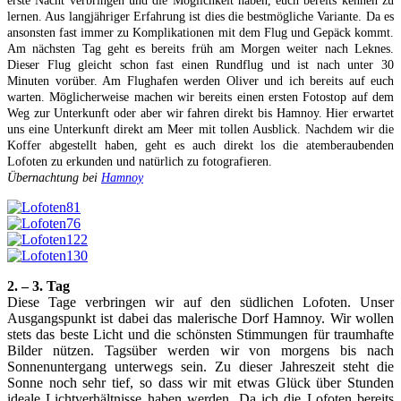
erste Nacht verbringen und die Möglichkeit haben, euch bereits kennen zu
lernen. Aus langjähriger Erfahrung ist dies die bestmögliche Variante. Da es
ansonsten fast immer zu Komplikationen mit dem Flug und Gepäck kommt.
Am nächsten Tag geht es bereits früh am Morgen weiter nach Leknes.
Dieser Flug gleicht schon fast einen Rundflug und ist nach unter 30
Minuten vorüber. Am Flughafen werden Oliver und ich bereits auf euch
warten. Möglicherweise machen wir bereits einen ersten Fotostop auf dem
Weg zur Unterkunft oder aber wir fahren direkt bis Hamnoy. Hier erwartet
uns eine Unterkunft direkt am Meer mit tollen Ausblick. Nachdem wir die
Koffer abgestellt haben, geht es auch direkt los die atemberaubenden
Lofoten zu erkunden und natürlich zu fotografieren.
Übernachtung bei
Hamnoy
2. – 3. Tag
Diese Tage verbringen wir auf den südlichen Lofoten. Unser
Ausgangspunkt ist dabei das malerische Dorf Hamnoy. Wir wollen
stets das beste Licht und die schönsten Stimmungen für traumhafte
Bilder nützen. Tagsüber werden wir von morgens bis nach
Sonnenuntergang unterwegs sein. Zu dieser Jahreszeit steht die
Sonne noch sehr tief, so dass wir mit etwas Glück über Stunden
ideale Lichtverhältnisse haben werden. Da ich die Lofoten bereits