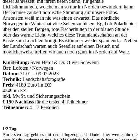
dieser Jahreszeit, mit ihrem tiefen Stand, für geniale
Lichtstimmungen, welche man so nur im Norden bewundern kann.
Der Schnee zaubert nordische Stimmung auf unsere Fotos.
Ansonsten weiß man nie was einen erwartet. Das nördliche
Norwegen im Winter hat viele Seiten zu bieten. Egal ob Polarlichter
über den steilen Bergen, rote Fischerhütten in der blauen Stunde
oder das warme Licht, welches diese Traumlandschaften an der
Küste zum Leuchten bringt. Es ist immer wieder spannend… Neben
der Landschaft warten auch Seeadler auf einen Besuch und
möglicherweise treffen wir auch noch ganz im Norden auf Wale.
Kursleitung:
Sven Herdt & Dr. Oliver Schwenn
Ort:
Lofoten / Norwegen
Datum:
31.01 – 09.02.2023
Technik:
Landschaftsfotografie
Preis:
4180 Euro im DZ
4249 im EZ
inkl. MwSt. und Sicherungsschein
€ 150 Nachlass
für die ersten 4 Teilnehmer
Teilnehmer:
4 – 7 Personen
1/2 Tag
Am ersten Tag geht es mit dem Flugzeug nach Bodø. Hier werdet ihr die