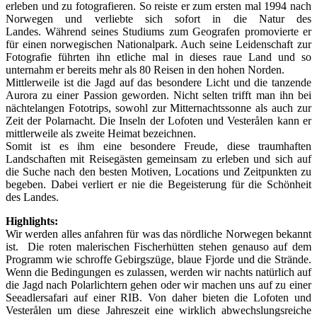
erleben und zu fotografieren. So reiste er zum ersten mal 1994 nach
Norwegen und verliebte sich sofort in die Natur des
Landes. Während seines Studiums zum Geografen promovierte er
für einen norwegischen Nationalpark. Auch seine Leidenschaft zur
Fotografie führten ihn etliche mal in dieses raue Land und so
unternahm er bereits mehr als 80 Reisen in den hohen Norden.
Mittlerweile ist die Jagd auf das besondere Licht und die tanzende
Aurora zu einer Passion geworden. Nicht selten trifft man ihn bei
nächtelangen Fototrips, sowohl zur Mitternachtssonne als auch zur
Zeit der Polarnacht. Die Inseln der Lofoten und Vesterålen kann er
mittlerweile als zweite Heimat bezeichnen.
Somit ist es ihm eine besondere Freude, diese traumhaften
Landschaften mit Reisegästen gemeinsam zu erleben und sich auf
die Suche nach den besten Motiven, Locations und Zeitpunkten zu
begeben. Dabei verliert er nie die Begeisterung für die Schönheit
des Landes.
Highlights:
Wir werden alles anfahren für was das nördliche Norwegen bekannt
ist. Die roten malerischen Fischerhütten stehen genauso auf dem
Programm wie schroffe Gebirgszüge, blaue Fjorde und die Strände.
Wenn die Bedingungen es zulassen, werden wir nachts natürlich auf
die Jagd nach Polarlichtern gehen oder wir machen uns auf zu einer
Seeadlersafari auf einer RIB. Von daher bieten die Lofoten und
Vesterålen
um diese Jahreszeit eine wirklich abwechslungsreiche