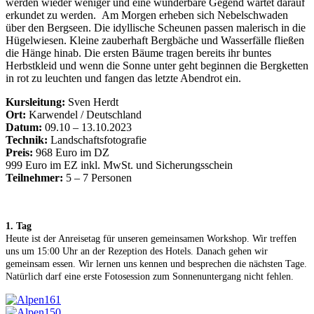
werden wieder weniger und eine wunderbare Gegend wartet darauf
erkundet zu werden. Am Morgen erheben sich Nebelschwaden
über den Bergseen. Die idyllische Scheunen passen malerisch in die
Hügelwiesen. Kleine zauberhaft Bergbäche und Wasserfälle fließen
die Hänge hinab. Die ersten Bäume tragen bereits ihr buntes
Herbstkleid und wenn die Sonne unter geht beginnen die Bergketten
in rot zu leuchten und fangen das letzte Abendrot ein.
Kursleitung:
Sven Herdt
Ort:
Karwendel / Deutschland
Datum:
09.10 – 13.10.2023
Technik:
Landschaftsfotografie
Preis:
968 Euro im DZ
999 Euro im EZ inkl. MwSt. und Sicherungsschein
Teilnehmer:
5 – 7 Personen
1. Tag
Heute ist der Anreisetag für unseren gemeinsamen Workshop. Wir treffen
uns um 15:00 Uhr an der Rezeption des Hotels. Danach gehen wir
gemeinsam essen. Wir lernen uns kennen und besprechen die nächsten Tage.
Natürlich darf eine erste Fotosession zum Sonnenuntergang nicht fehlen.